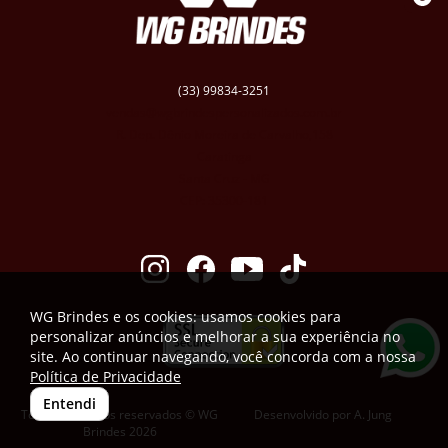
(33) 99834-3251
vendas@wgbrindespersonalizados.com.br
R. Dep. Dênio Moreira de Carvalho,158
Caratinga
Santa Cruz - MG
CEP: 35300-181
WG Brindes e os cookies: usamos cookies para
personalizar anúncios e melhorar a sua experiência no
site. Ao continuar navegando, você concorda com a nossa
Política de Privacidade
Entendi
Todos os direitos reservados © WG
Desenvolvido por
A. Jung
Brindes 2026