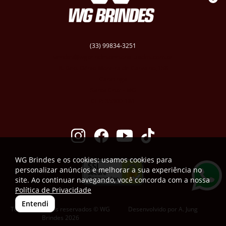
(33) 99834-3251
vendas@wgbrindespersonalizados.com.br
R. Dep. Dênio Moreira de Carvalho,158
Caratinga
Santa Cruz - MG
CEP: 35300-181
WG Brindes e os cookies: usamos cookies para
personalizar anúncios e melhorar a sua experiência no
site. Ao continuar navegando, você concorda com a nossa
Política de Privacidade
Entendi
Todos os direitos reservados © WG
Desenvolvido por
A. Jung
Brindes 2026