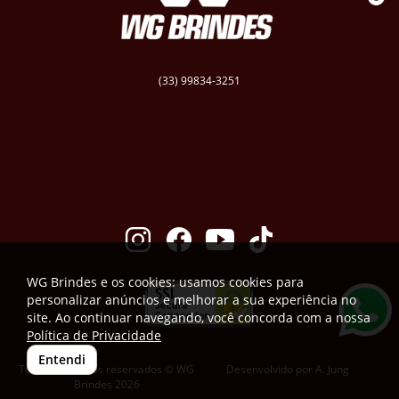
(33) 99834-3251
vendas@wgbrindespersonalizados.com.br
R. Dep. Dênio Moreira de Carvalho,158
Caratinga
Santa Cruz - MG
CEP: 35300-181
WG Brindes e os cookies: usamos cookies para
personalizar anúncios e melhorar a sua experiência no
site. Ao continuar navegando, você concorda com a nossa
Política de Privacidade
Entendi
Todos os direitos reservados © WG
Desenvolvido por
A. Jung
Brindes 2026