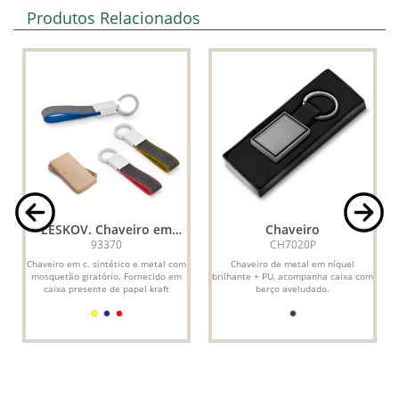
Produtos Relacionados
LESKOV. Chaveiro em
Chaveiro
c.sintético e metal
93370
CH7020P
Chaveiro em c. sintético e metal com
Chaveiro de metal em níquel
mosquetão giratório. Fornecido em
brilhante + PU, acompanha caixa com
caixa presente de papel kraft
berço aveludado.
reciclado. 17 x 80 x...