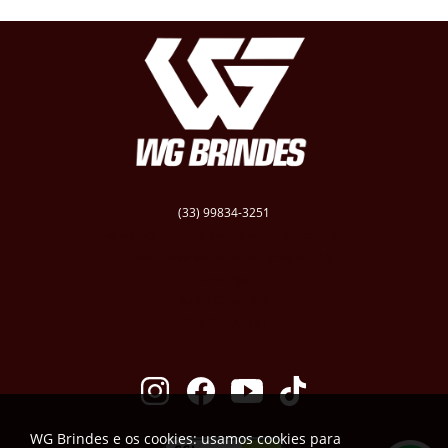
(33) 99834-3251
vendas@wgbrindespersonalizados.com.br
R. Dep. Dênio Moreira de Carvalho,158
Caratinga
Santa Cruz - MG
CEP: 35300-181
WG Brindes e os cookies: usamos cookies para